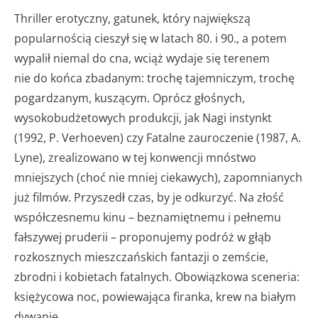
Thriller erotyczny, gatunek, który największą
popularnością cieszył się w latach 80. i 90., a potem
wypalił niemal do cna, wciąż wydaje się terenem
nie do końca zbadanym: trochę tajemniczym, trochę
pogardzanym, kuszącym. Oprócz głośnych,
wysokobudżetowych produkcji, jak Nagi instynkt
(1992, P. Verhoeven) czy Fatalne zauroczenie (1987, A.
Lyne), zrealizowano w tej konwencji mnóstwo
mniejszych (choć nie mniej ciekawych), zapomnianych
już filmów. Przyszedł czas, by je odkurzyć. Na złość
współczesnemu kinu – beznamiętnemu i pełnemu
fałszywej pruderii – proponujemy podróż w głąb
rozkosznych mieszczańskich fantazji o zemście,
zbrodni i kobietach fatalnych. Obowiązkowa sceneria:
księżycowa noc, powiewająca firanka, krew na białym
dywanie.