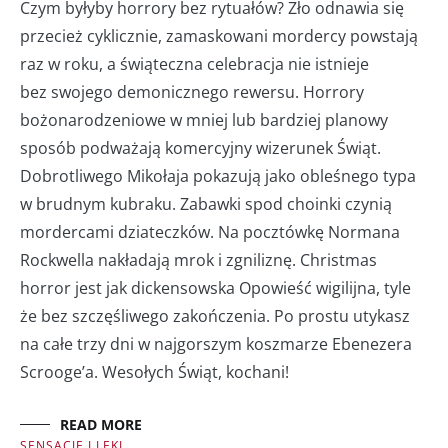
Czym byłyby horrory bez rytuałów? Zło odnawia się
przecież cyklicznie, zamaskowani mordercy powstają
raz w roku, a świąteczna celebracja nie istnieje
bez swojego demonicznego rewersu. Horrory
bożonarodzeniowe w mniej lub bardziej planowy
sposób podważają komercyjny wizerunek Świąt.
Dobrotliwego Mikołaja pokazują jako obleśnego typa
w brudnym kubraku. Zabawki spod choinki czynią
mordercami dziateczków. Na pocztówkę Normana
Rockwella nakładają mrok i zgniliznę. Christmas
horror jest jak dickensowska Opowieść wigilijna, tyle
że bez szczęśliwego zakończenia. Po prostu utykasz
na całe trzy dni w najgorszym koszmarze Ebenezera
Scrooge’a. Wesołych Świąt, kochani!
READ MORE
SENSACJE I LĘKI