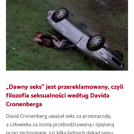
„Dawny seks” jest przereklamowany, czyli
filozofia seksualności według Davida
Cronenberga
David Cronenberg uważał seks za przestarzały,
a człowieka za istotę przebodźcowaną i opętaną
przez technologię, już kilka ładnych dekad temu,